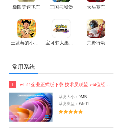
极限竞速飞车
王国与城堡
大头赛车
王蓝莓的小卖部游戏
宝可梦大集结正版
荒野行动
常用系统
1
win11企业正式版下载 技术员联盟 x64位经典版下载 华硕笔记本专用下载
系统大小：
0MB
系统类型：
Win11