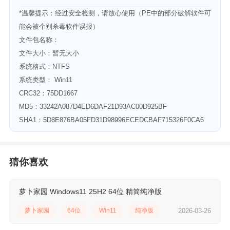
*温馨提示：经过安全检测，请放心使用（PE中的部分破解软件可
能会被个别杀毒软件误报）
文件包名称：
文件大小：暂无大小
系统格式：NTFS
系统类型： Win11
CRC32：75DD1667
MD5：33242A087D4ED6DAF21D93AC00D925BF
SHA1：5D8E876BA05FD31D98996ECEDCBAF715326F0CA6
猜你喜欢
萝卜家园 Windows11 25H2 64位 精简纯净版
萝卜家园
64位
Win11
纯净版
2026-03-26