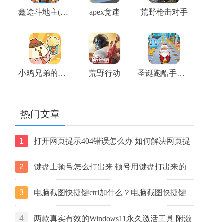
鑫途斗地主(大奖赛)
apex竞速
荒野枪击对手
小鸡兄弟的爆米花店铺
荒野行动
圣诞跑酷手机版
热门文章
1
打开网页提示404错误怎么办 如何解决网页提
示404错误【详解】
2
键盘上顿号怎么打出来 顿号用键盘打出来的
两种方法
3
电脑截图快捷键ctrl加什么？电脑截图快捷键
ctrl组合使用方法
4
两款真实有效的Windows11永久激活工具 附激