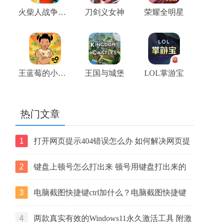
火柴人战争王座
刀剑义女神
荣耀全明星
王蓝莓的小卖部游戏
王国与城堡
LOL掌游宝
热门文章
1
打开网页提示404错误怎么办 如何解决网页提
示404错误【详解】
2
键盘上顿号怎么打出来 顿号用键盘打出来的
两种方法
3
电脑截图快捷键ctrl加什么？电脑截图快捷键
ctrl组合使用方法
4
两款真实有效的Windows11永久激活工具 附激