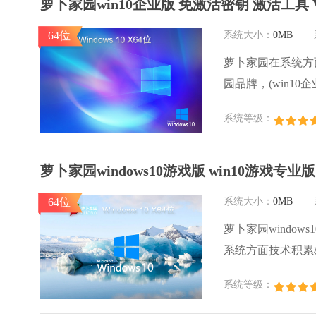
萝卜家园win10企业版 免激活密钥 激活工具 V
64位
系统大小：
0MB
萝卜家园在系统方
园品牌，(win10企业
激活工具 ghos
系统等级：
用户群体，萝卜家
心，是由萝卜家园w
萝卜家园windows10游戏版 win10游戏专业版
64位
系统大小：
0MB
萝卜家园windows
系统方面技术积累
系统口碑得到许多
系统等级：
款稳定流畅的系统
卜家园win10国