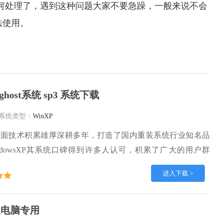
知道该如何处理了，遇到这种问题大家不要急躁，一般来说不会
法使用。
ghost系统 sp3 系统下载
系统类型：
WinXP
方面技术积累雄厚深耕多年，打造了国内重装系统行业知名品
ndowsXP其系统口碑得到许多人认可，积累了广大的用户群
系统，雨林木风 winxp下载 纯净版 永久激活 winxp ghost
进入下载 >
下载，有需要的朋友速度下载吧。
联想电脑专用