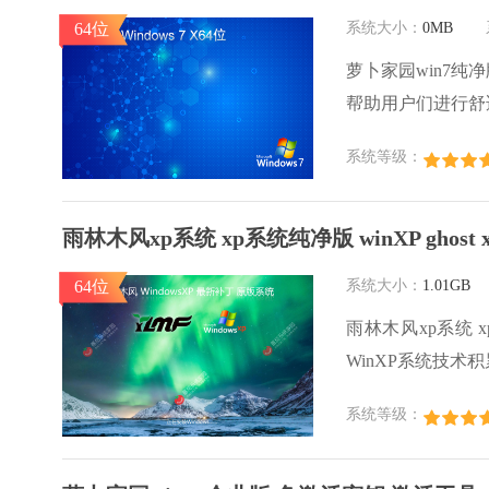
64位
系统大小：
0MB
萝卜家园win7纯
帮助用户们进行舒
用户们快来下载安
系统等级：
雨林木风xp系统 xp系统纯净版 winXP ghost
64位
系统大小：
1.01GB
雨林木风xp系统 xp
WinXP系统技
的发挥系统的性能
系统等级：
行环境安全可靠稳