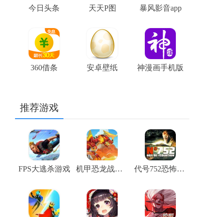
今日头条
天天P图
暴风影音app
360借条
安卓壁纸
神漫画手机版
推荐游戏
FPS大逃杀游戏
机甲恐龙战斗群
代号752恐怖生存单机版