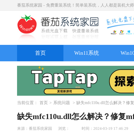
番茄系统家园 - 免费重装系统！简单装系统，人人都是装机大
首页
Win11系统
Win
当前位置：
首页
>
系统问题
> 缺失mfc110u.dll怎么解决？修复m
缺失mfc110u.dll怎么解决？修复mf
来源：番茄系统家园
浏览：
时间：2024-03-19 17:46:29