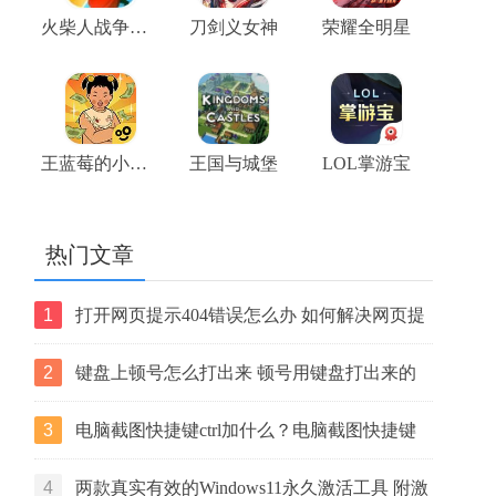
火柴人战争王座
刀剑义女神
荣耀全明星
王蓝莓的小卖部游戏
王国与城堡
LOL掌游宝
热门文章
1
打开网页提示404错误怎么办 如何解决网页提
示404错误【详解】
2
键盘上顿号怎么打出来 顿号用键盘打出来的
两种方法
3
电脑截图快捷键ctrl加什么？电脑截图快捷键
ctrl组合使用方法
4
两款真实有效的Windows11永久激活工具 附激