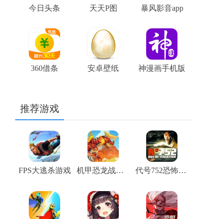
今日头条
天天P图
暴风影音app
360借条
安卓壁纸
神漫画手机版
推荐游戏
FPS大逃杀游戏
机甲恐龙战斗群
代号752恐怖生存单机版