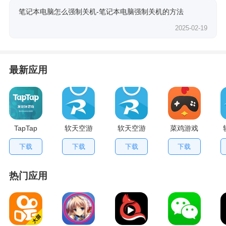
笔记本电脑怎么强制关机-笔记本电脑强制关机的方法
2025-02-19
最新应用
TapTap
软天空游
软天空游
菜鸡游戏
V2.84.0
戏盒应用
戏大全
不用排队
下载
下载
下载
下载
手机版
App
版
热门应用