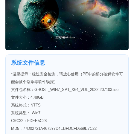
系统文件信息
*温馨提示：经过安全检测，请放心使用（PE中的部分破解软件可
能会被个别杀毒软件误报）
文件包名称：GHOST_WIN7_SP1_X64_VDL_2022.207103.iso
文件大小：4.48GB
系统格式：NTFS
系统类型： Win7
CRC32：FDEE5C28
MD5：77D02721A467377D4EBFDCFD569E7C22