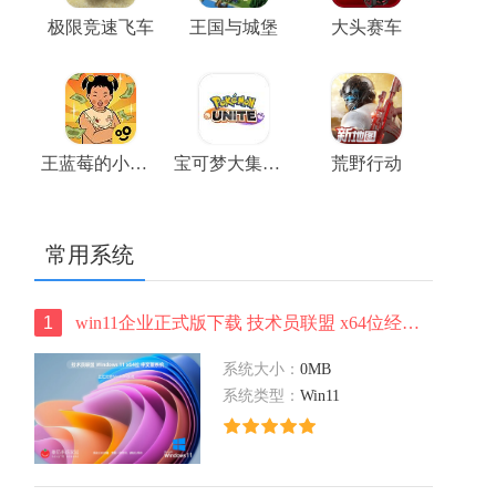
极限竞速飞车
王国与城堡
大头赛车
王蓝莓的小卖部游戏
宝可梦大集结正版
荒野行动
常用系统
1
win11企业正式版下载 技术员联盟 x64位经典版下载 华硕笔记本专用下载
系统大小：
0MB
系统类型：
Win11