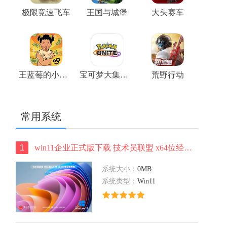
极限竞速飞车
王国与城堡
大头赛车
王蓝莓的小卖部游戏
宝可梦大集结正版
荒野行动
常用系统
1
win11企业正式版下载 技术员联盟 x64位经典版下载 华硕笔记本专用下载
系统大小：
0MB
系统类型：
Win11